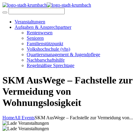
Veranstaltungen
Aufgaben & Ansprechpartner
Rentenwesen
Senioren
Familienstützpunkt
Volkshochschule (vhs)
Quartiersmanagement & Jugendpflege
Nachbarschaftshilfe
Regelmäßige Sprechtage
SKM AusWege – Fachstelle zur
Vermeidung von
Wohnungslosigkeit
Home
All Events
SKM AusWege – Fachstelle zur Vermeidung von...