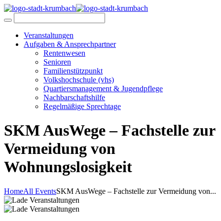
Veranstaltungen
Aufgaben & Ansprechpartner
Rentenwesen
Senioren
Familienstützpunkt
Volkshochschule (vhs)
Quartiersmanagement & Jugendpflege
Nachbarschaftshilfe
Regelmäßige Sprechtage
SKM AusWege – Fachstelle zur
Vermeidung von
Wohnungslosigkeit
Home
All Events
SKM AusWege – Fachstelle zur Vermeidung von...