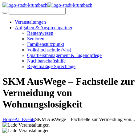
Veranstaltungen
Aufgaben & Ansprechpartner
Rentenwesen
Senioren
Familienstützpunkt
Volkshochschule (vhs)
Quartiersmanagement & Jugendpflege
Nachbarschaftshilfe
Regelmäßige Sprechtage
SKM AusWege – Fachstelle zur
Vermeidung von
Wohnungslosigkeit
Home
All Events
SKM AusWege – Fachstelle zur Vermeidung von...