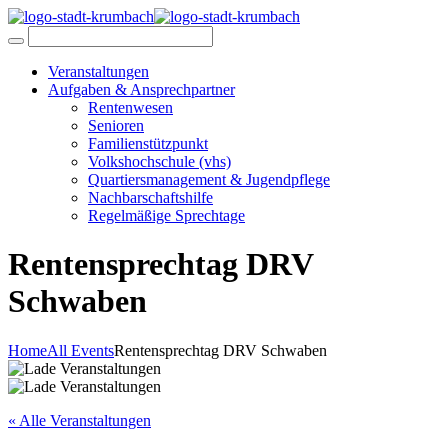
Veranstaltungen
Aufgaben & Ansprechpartner
Rentenwesen
Senioren
Familienstützpunkt
Volkshochschule (vhs)
Quartiersmanagement & Jugendpflege
Nachbarschaftshilfe
Regelmäßige Sprechtage
Rentensprechtag DRV
Schwaben
Home
All Events
Rentensprechtag DRV Schwaben
« Alle Veranstaltungen