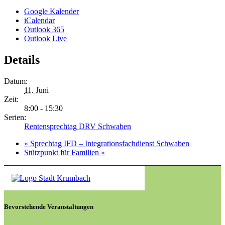
Google Kalender
iCalendar
Outlook 365
Outlook Live
Details
Datum:
11. Juni
Zeit:
8:00 - 15:30
Serien:
Rentensprechtag DRV Schwaben
«
Sprechtag IFD – Integrationsfachdienst Schwaben
Stützpunkt für Familien
»
Bevorstehende Veranstaltungen