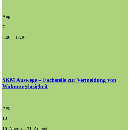
Aug.
7
8:00
–
12:30
SKM Auswege – Fachstelle zur Vermeidung von
Wohnungslosigkeit
Aug.
10
10. August
–
21. August