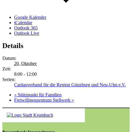
Google Kalender
iCalendar
Outlook 365
Outlook Live
Details
Datum:
20. Oktober
Zeit:
8:00 - 12:00
Serien:
Caritasverband für die Region Günzburg und Neu-Ulm e.V.
«
Stützpunkt für Familien
Freiwilligenzentrum Stellwerk
»
Bevorstehende Veranstaltungen