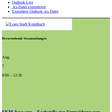
Outlook Live
.ics-Datei exportieren
Exportiere Outlook .ics Datei
Bevorstehende Veranstaltungen
Aug.
7
8:00
–
12:30
SKM Auswege – Fachstelle zur Vermeidung von